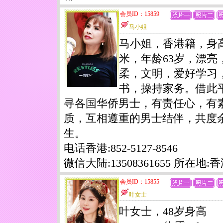
会员ID：15859
马小姐
马小姐，香港籍，身高
米，年龄63岁，漂亮
柔，文明，爱好学习
书，操持家务。借此
寻各国华侨男士，有责任心，有
质，互相遵重的男士结伴，共度
生。
电话香港:852-5127-8546
微信大陆:13508361655 所在地:
会员ID：15855
叶女士
叶女士，48岁身高