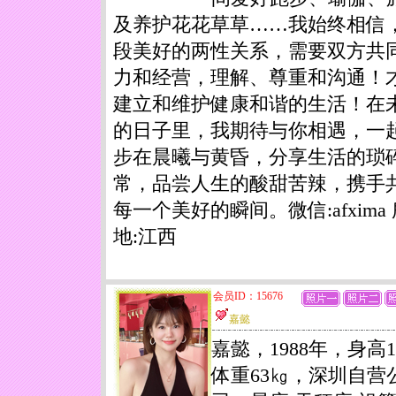
及养护花花草草……我始终相信
段美好的两性关系，需要双方共
力和经营，理解、尊重和沟通！
建立和维护健康和谐的生活！在
的日子里，我期待与你相遇，一
步在晨曦与黄昏，分享生活的琐
常，品尝人生的酸甜苦辣，携手
每一个美好的瞬间。微信:afxima
地:江西
会员ID：15676
嘉懿
嘉懿，1988年，身高1
体重63㎏，深圳自营