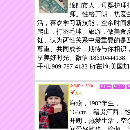
绵阳市人，母婴护理
师。性格开朗，热爱
活，喜欢学习新技能，空余时间
爬山，打羽毛球、旅游，做美食
饪。认为两性关系中最重要的是
尊重、共同成长，期待与你相识
享美好时光。微信:18610444138
手机:909-787-4133 所在地:美国
会员ID：15900
海燕
海燕，1982年生，
164cm，籍贯江西，
开朗，热爱生活，空
间爱好跑步、瑜伽、