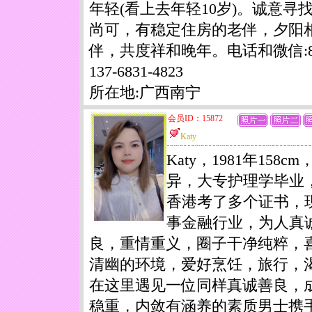
年轻(看上去年轻10岁)。诚意寻
尚可，有稳定住房的老伴，夕阳
伴，共度祥和晚年。电话和微信:8
137-6831-4823
所在地:广西南宁
会员ID：15872
Katy
Katy，1981年158cm
异，大专护理学毕业
香港考了多个证书，
事金融行业，为人真
良，重情重义，圈子干净纯粹，
清幽的环境，爱好烹饪，旅行，
在这里遇见一位同样真诚善良，
稳重，内敛有涵养的素质男士携