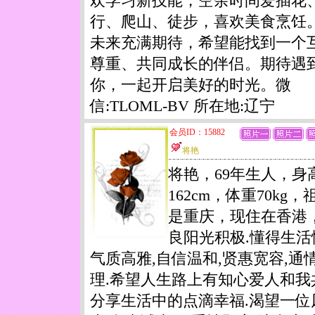
欢学习新技能，空余时间爱插花
行、爬山、徒步，喜欢美食烹饪
未来充满期待，希望能找到一个
尊重、共同成长的伴侣。期待遇
你，一起开启美好的时光。微
信:TLOML-BV 所在地:辽宁
会员ID：15882
将艳
将艳，69年生人，身
162cm，体重70kg，
是重庆，现住在香港
良阳光积极.懂得生活
气质高雅,自信温和,贤惠宽容,通
理.希望人生路上有知心爱人和我
分享生活中的点滴幸福.渴望一位