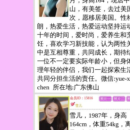
月，身高164，现居
山，有美签，去过美
次，愿移居美国。性
朗，热爱生活，热爱运动坚持运
十年的时间，爱时尚，爱养生和
饪，喜欢学习新技能，认为两性
中是互相尊重，共同成长，期待
一位不一定要实际年龄小，但身
理年轻的伴侣，我们一起探索生
共同分担生活的责任。微信:yue-xi
chen 所在地:广东佛山
会员ID：15816
雪儿
雪儿，1987年，身高
164cm，体重54kg，