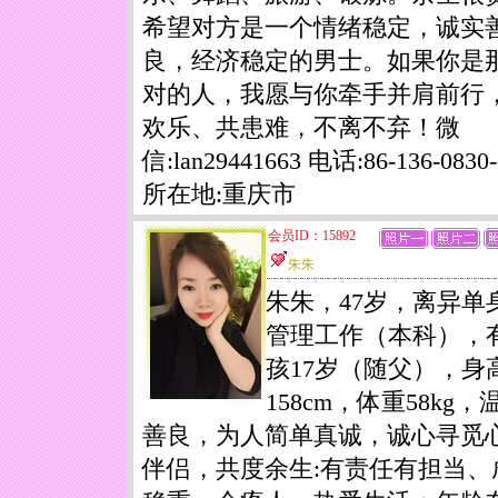
希望对方是一个情绪稳定，诚实
良，经济稳定的男士。如果你是
对的人，我愿与你牵手并肩前行
欢乐、共患难，不离不弃！微
信:lan29441663 电话:86-136-0830-
所在地:重庆市
会员ID：15892
朱朱
朱朱，47岁，离异单
管理工作（本科），
孩17岁（随父），身
158cm，体重58kg，
善良，为人简单真诚，诚心寻觅
伴侣，共度余生:有责任有担当、