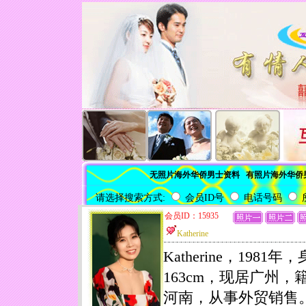
无照片海外华侨男士资料
有照片海外华侨
请选择搜索方式:
会员ID号
电话号码
会员ID：15935
Katherine
Katherine，1981年
163cm，现居广州，
河南，从事外贸销售