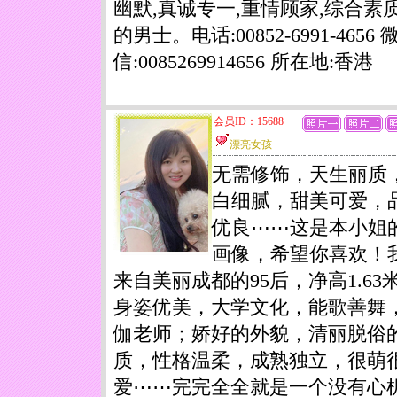
幽默,真诚专一,重情顾家,综合素
的男士。电话:00852-6991-4656 
信:0085269914656 所在地:香港
会员ID：15688
漂亮女孩
无需修饰，天生丽质
白细腻，甜美可爱，
优良⋯⋯这是本小姐
画像，希望你喜欢！
来自美丽成都的95后，净高1.63
身姿优美，大学文化，能歌善舞
伽老师；娇好的外貌，清丽脱俗
质，性格温柔，成熟独立，很萌
爱⋯⋯完完全全就是一个没有心