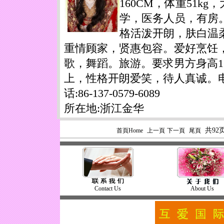
160CM，体重51kg，
学，医务人员，有房
格活泼开朗，肤白温
重情顾家，贤惠包容。爱好烹饪
歌，舞蹈。旅游。要求男方身高1
上，性格开朗爱笑，待人真诚。
话:86-137-0579-6089
所在地:浙江金华
共92页
首頁Home
上一頁
下一頁
尾頁
Contact Us
About Us