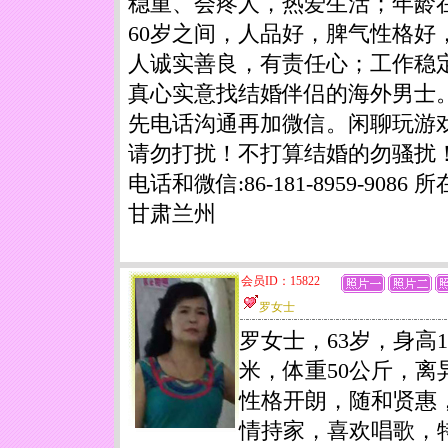
稳重、会疼人，热爱生活；年龄在4
60岁之间，人品好，脾气性格好
人诚实善良，有责任心；工作稳
真心实意找结婚伴侣的海外男士
先电话沟通再加微信。闲聊玩游
请勿打扰！不打算结婚的勿骚扰
电话和微信:86-181-8959-9086 所
甘肃兰州
会员ID：15822
罗女士
罗女士，63岁，身高1.
米，体重50公斤，离
性格开朗，随和贤惠
情持家，喜欢唱歌，