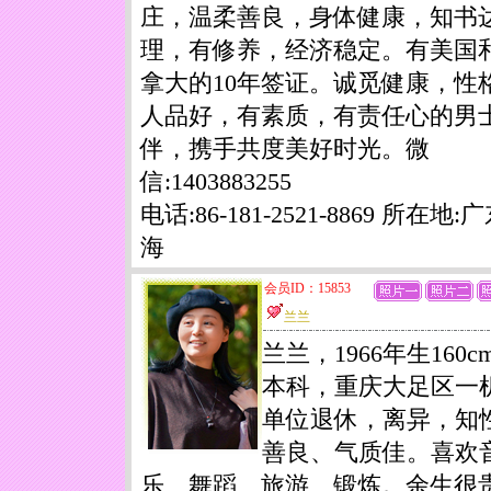
庄，温柔善良，身体健康，知书
理，有修养，经济稳定。有美国
拿大的10年签证。诚觅健康，性
人品好，有素质，有责任心的男
伴，携手共度美好时光。微
信:1403883255
电话:86-181-2521-8869 所在地:
海
会员ID：15853
兰兰
兰兰，1966年生160c
本科，重庆大足区一
单位退休，离异，知
善良、气质佳。喜欢
乐、舞蹈、旅游、锻炼。余生很