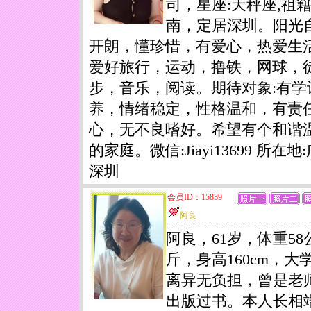
司，星座:天秤座,祖
南，定居深圳。阳光
开朗，懂珍惜，有爱心，热爱生
爱好旅行，运动，撸铁，网球，
步，音乐，阅读。期待对象:有学
养，情绪稳定，性格温和，有责
心，无不良嗜好。希望有个和谐
的家庭。微信:Jiayi13699 所在地
深圳
会员ID：15839
阿良
阿良，61岁，体重58
斤，身高160cm，大
离异无负担，曾是老
出版过书。本人长相