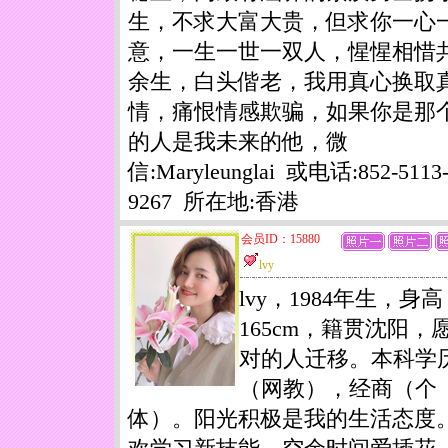
生，不求大富大贵，但求你一心
意，一生一世一双人，惺惺相惜
余生，白头偕老，我用真心换取
情，痛恨情感欺骗，如果你是那
的人是我未来的他，微
信:Maryleunglai 或电话:852-5113
9267 所在地:香港
会员ID：15880
lvy
lvy，1984年生，身高
165cm，籍贯沈阳，
对的人迁移。本科学
（网教），经商（个
体）。阳光积极是我的生活态度