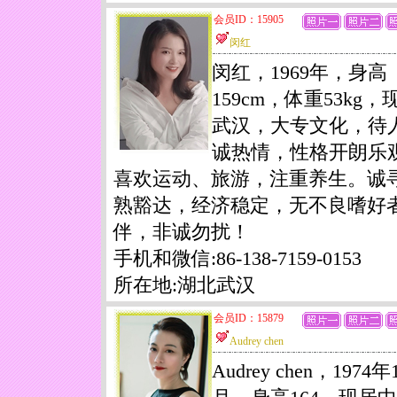
会员ID：15905
闵红
闵红，1969年，身高
159cm，体重53kg，
武汉，大专文化，待
诚热情，性格开朗乐
喜欢运动、旅游，注重养生。诚
熟豁达，经济稳定，无不良嗜好
伴，非诚勿扰！
手机和微信:86-138-7159-0153
所在地:湖北武汉
会员ID：15879
Audrey chen
Audrey chen，1974年